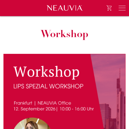
Go to e-
Neauvia
Men
Workshop