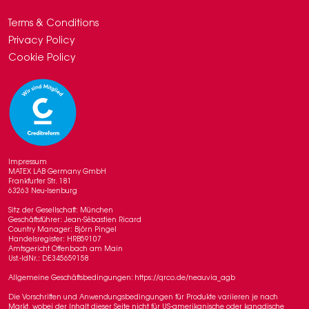
Terms & Conditions
Privacy Policy
Cookie Policy
Impressum
MATEX LAB Germany GmbH
Frankfurter Str. 181
63263 Neu-Isenburg
Sitz der Gesellschaft: München
Geschäftsführer: Jean-Sébastien Ricard
Country Manager: Björn Pingel
Handelsregister: HRB59107
Amtsgericht Offenbach am Main
Ust.-IdNr.: DE345659158
Allgemeine Geschäftsbedingungen: https://qrco.de/neauvia_agb
Die Vorschriften und Anwendungsbedingungen für Produkte variieren je nach
Markt, wobei der Inhalt dieser Seite nicht für US-amerikanische oder kanadische