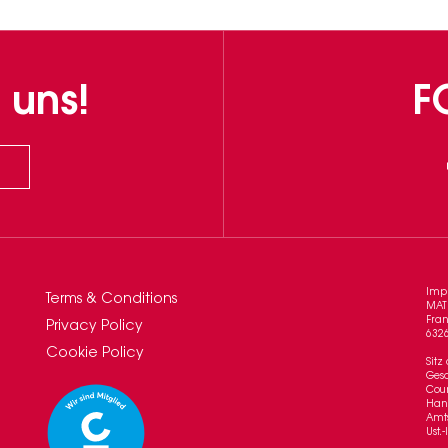
 uns!
F
Imp
Terms & Conditions
MAT
Fran
Privacy Policy
632
Cookie Policy
Sitz
Gesc
Coun
Hand
Amt
Ust.