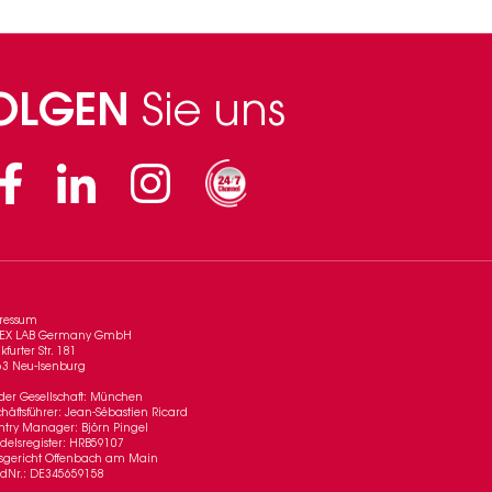
OLGEN
Sie uns
Facebook
Linkedin
Instagram
ressum
EX LAB Germany GmbH
kfurter Str. 181
63 Neu-Isenburg
 der Gesellschaft: München
häftsführer: Jean-Sébastien Ricard
try Manager: Björn Pingel
elsregister: HRB59107
sgericht Offenbach am Main
-IdNr.: DE345659158