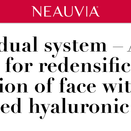
Neauvia
ES
VERÖFFENTLICHUNGEN
COSMECEUTICALS
WORKSHOPS & EVENTS
BIO-REGENERATION
SERVICE
PRE
dual system – 
for redensifi
ion of face 
ed hyaluronic 