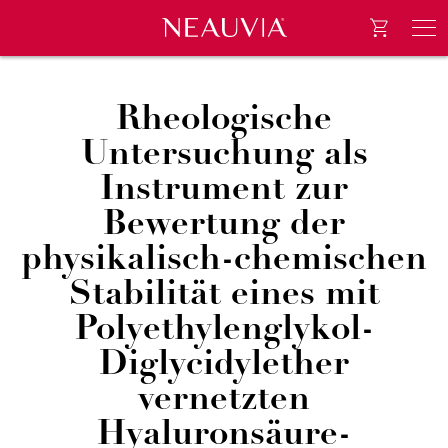
Go to e-
Neauvia
Men
Rheologische
Untersuchung als
Instrument zur
Bewertung der
physikalisch-chemischen
Stabilität eines mit
Polyethylenglykol-
Diglycidylether
vernetzten
Hyaluronsäure-