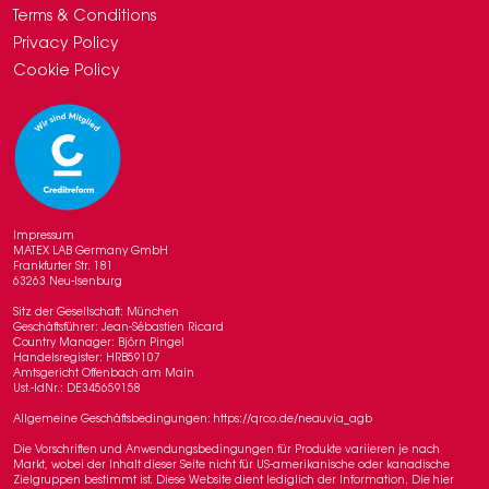
Terms & Conditions
Privacy Policy
Cookie Policy
Impressum
MATEX LAB Germany GmbH
Frankfurter Str. 181
63263 Neu-Isenburg
Sitz der Gesellschaft: München
Geschäftsführer: Jean-Sébastien Ricard
Country Manager: Björn Pingel
Handelsregister: HRB59107
Amtsgericht Offenbach am Main
Ust.-IdNr.: DE345659158
Allgemeine Geschäftsbedingungen: https://qrco.de/neauvia_agb
Die Vorschriften und Anwendungsbedingungen für Produkte variieren je nach
Markt, wobei der Inhalt dieser Seite nicht für US-amerikanische oder kanadische
Zielgruppen bestimmt ist. Diese Website dient lediglich der Information. Die hier