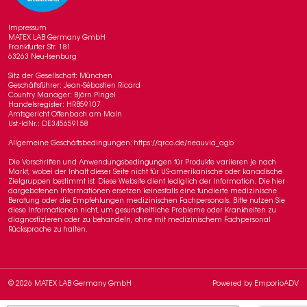
Impressum
MATEX LAB Germany GmbH
Frankfurter Str. 181
63263 Neu-Isenburg
Sitz der Gesellschaft: München
Geschäftsführer: Jean-Sébastien Ricard
Country Manager: Björn Pingel
Handelsregister: HRB59107
Amtsgericht Offenbach am Main
Ust.-IdNr.: DE345659158
Allgemeine Geschäftsbedingungen: https://qrco.de/neauvia_agb
Die Vorschriften und Anwendungsbedingungen für Produkte variieren je nach
Markt, wobei der Inhalt dieser Seite nicht für US-amerikanische oder kanadische
Zielgruppen bestimmt ist. Diese Website dient lediglich der Information. Die hier
dargebotenen Informationen ersetzen keinesfalls eine fundierte medizinische
Beratung oder die Empfehlungen medizinischen Fachpersonals. Bitte nutzen Sie
diese Informationen nicht, um gesundheitliche Probleme oder Krankheiten zu
diagnostizieren oder zu behandeln, ohne mit medizinischem Fachpersonal
Rücksprache zu halten.
© 2026 MATEX LAB Germany GmbH
Powered by
EmporioADV