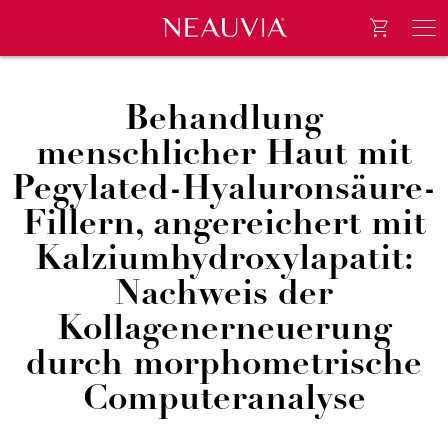
Go to e-
Neauvia
Men
Behandlung
menschlicher Haut mit
Pegylated-Hyaluronsäure-
Fillern, angereichert mit
Kalziumhydroxylapatit:
Nachweis der
Kollagenerneuerung
durch morphometrische
Computeranalyse