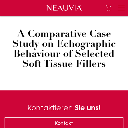
Go to e-
Neauvia
Men
A Comparative Case
Study on Echographic
Behaviour of Selected
Soft Tissue Fillers
Kontaktieren
Sie uns!
Kontakt