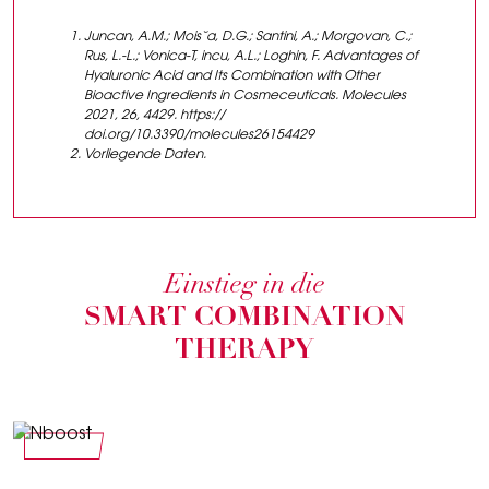
Juncan, A.M.; Mois˘a, D.G.; Santini, A.; Morgovan, C.;
Rus, L.-L.; Vonica-T, incu, A.L.; Loghin, F. Advantages of
Hyaluronic Acid and Its Combination with Other
Bioactive Ingredients in Cosmeceuticals. Molecules
2021, 26, 4429. https://
doi.org/10.3390/molecules26154429
Vorliegende Daten.
Einstieg in die
SMART COMBINATION
THERAPY