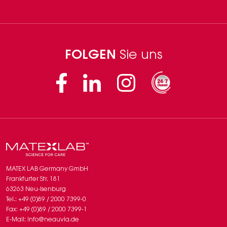
CYCLOHEXASILOXAN, KALIUMSORBAT, NATRIUMBENZOAT,
ETHYLHEXYLGLYCERIN, CARBOMER, XANTHAN, PHENOXYETHANOL,
IMIDAZOLIDINYLHARNSTOFF, DUFTSTOFF,
ETHYLENDIAMINTETRAESSIGSÄURE (EDTA)
FOLGEN
Sie uns
Facebook
Linkedin
Instagram
MATEX LAB Germany GmbH
Frankfurter Str. 181
63263 Neu-Isenburg
Tel.: +49 (0)89 / 2000 7399-0
Fax: +49 (0)89 / 2000 7399-1
E-Mail: info@neauvia.de