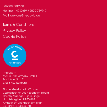
Device-Service
Hotline: +49 (0)89 / 2000 7399-9
Mail: devices@neauvia.de
Terms & Conditions
Privacy Policy
Cookie Policy
Impressum
MATEX LAB Germany GmbH
Frankfurter Str. 181
63263 Neu-Isenburg
Sitz der Gesellschaft: München
Geschäftsführer: Jean-Sébastien Ricard
Country Manager: Björn Pingel
Handelsregister: HRB59107
Amtsgericht Offenbach am Main
Ust.-IdNr.: DE345659158